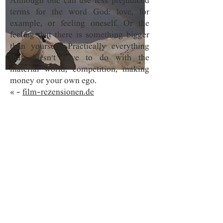
Although one can use less prejudiced
terms for the word God: love, for
example, or feeling oneself. Or the
feeling that there is something bigger
than yourself. Practically everything
that doesn't have to do with the
material world, competition, making
money or your own ego.
« –
film-rezensionen.de