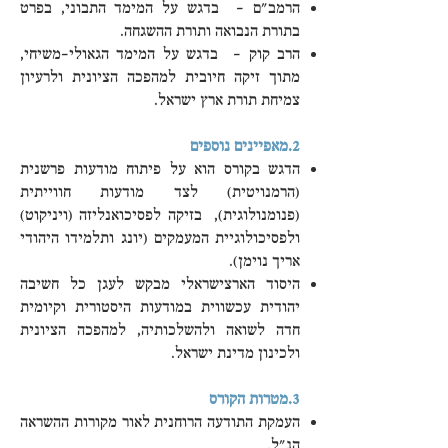
הרמב"ם – בדגש על המימד התבוני, בפרט
בתורת הנבואה ותורת ההשגחה.
הרב קוק – בדגש על המימד הגאולי-משיחי,
מתוך זיקה חיובית למהפכה הציונית ולרעיון
צמיחת תורת ארץ ישראל.
2.מאפיינים נוספים
הדגש בקורס הוא על פיתוח מודעות פרשנית
(הרמנויטית) לצד מודעות חווייתית
(פנומנולוגית), בזיקה לפסיכואנליזה (ויניקוט)
ולפסיכולוגיית המעמקים (יונג ותלמידו היהודי
אריך נוימן).
היסוד הארצישראלי מבקש לעגן כל חשיבה
יהודית עכשווית במודעות היסטורית וקיומית
חדה לשואה ולהשלכותיה, למהפכה הציונית
ולכינון מדינת ישראל.
3.מטרות הקורס
העמקת התודעה הרוחנית לאור מקורות ההשראה
הנ"ל.